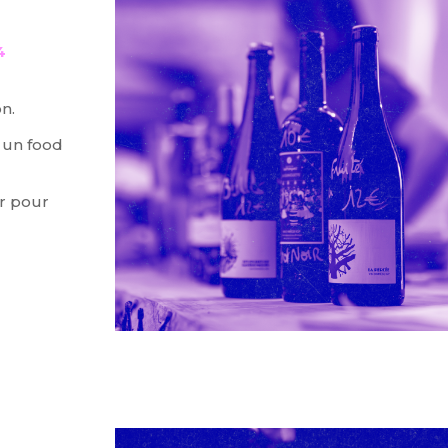
4
on.
 un food
ar pour