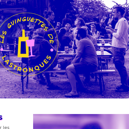
S
r les