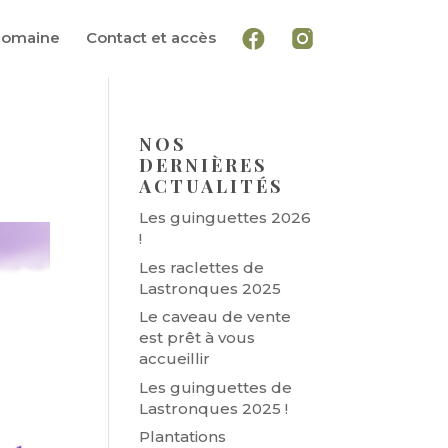
I
F
 domaine
Contact et accès
n
a
s
c
t
e
a
b
g
o
r
o
a
k
NOS
m
DERNIÈRES
ACTUALITÉS
Les guinguettes 2026
!
Les raclettes de
Lastronques 2025
Le caveau de vente
est prêt à vous
accueillir
Les guinguettes de
Lastronques 2025 !
Plantations