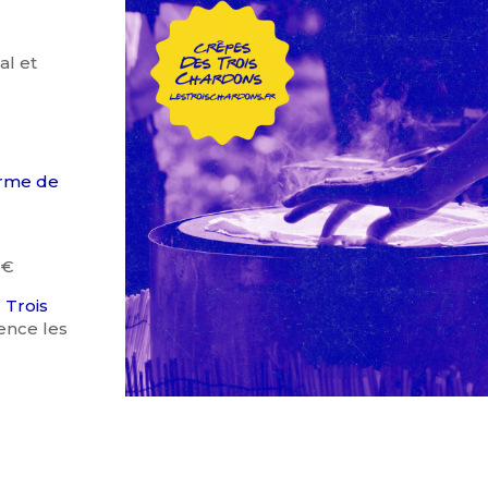
al et
rme de
5€
s
Trois
ence les